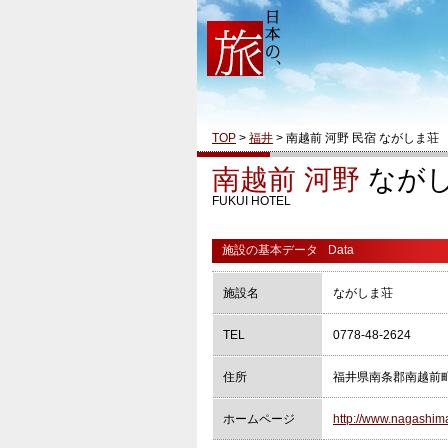
TOP
>
福井
> 南越前 河野 民宿 ながしま荘
南越前 河野
なが
FUKUI HOTEL
施設の基本データ
Data
施設名
ながしま荘
TEL
0778-48-2624
住所
福井県南条郡南越前町糠
ホームページ
http://www.nagashim