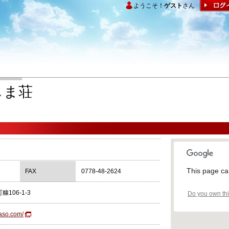
ようこそ！
ゲスト
さん
しま荘
This page ca
FAX
0778-48-2624
106-1-3
Do you own th
aso.com/