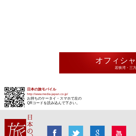
オフィシ
若狭湾・三方
日本の旅モバイル
http://www.media-japan.co.jp/
お持ちのケータイ・スマホで左の
QRコードを読み込んで下さい。