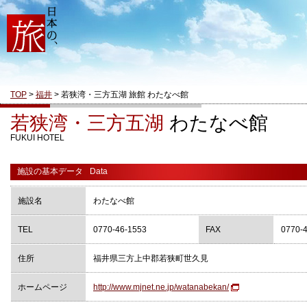
TOP
>
福井
> 若狭湾・三方五湖 旅館 わたなべ館
若狭湾・三方五湖
わたなべ館
FUKUI HOTEL
施設の基本データ
Data
施設名
わたなべ館
TEL
0770-46-1553
FAX
0770-
住所
福井県三方上中郡若狭町世久見
ホームページ
http://www.mjnet.ne.jp/watanabekan/