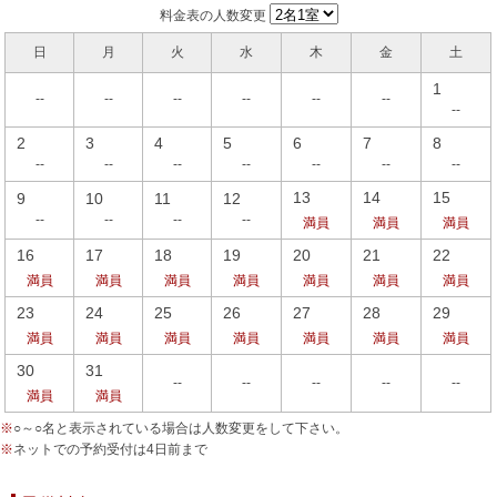
料金表の人数変更
日
月
火
水
木
金
土
1
--
--
--
--
--
--
--
2
3
4
5
6
7
8
--
--
--
--
--
--
--
13
14
15
9
10
11
12
--
--
--
--
満員
満員
満員
16
17
18
19
20
21
22
満員
満員
満員
満員
満員
満員
満員
23
24
25
26
27
28
29
満員
満員
満員
満員
満員
満員
満員
30
31
--
--
--
--
--
満員
満員
※
○～○名と表示されている場合は人数変更をして下さい。
※
ネットでの予約受付は4日前まで