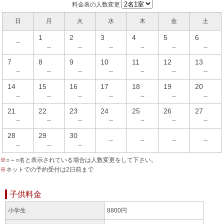
料金表の人数変更
日
月
火
水
木
金
土
1
2
3
4
5
6
--
--
--
--
--
--
--
7
8
9
10
11
12
13
--
--
--
--
--
--
--
14
15
16
17
18
19
20
--
--
--
--
--
--
--
21
22
23
24
25
26
27
--
--
--
--
--
--
--
28
29
30
--
--
--
--
--
--
--
※
○～○名と表示されている場合は人数変更をして下さい。
※
ネットでの予約受付は2日前まで
子供料金
小学生
8800円