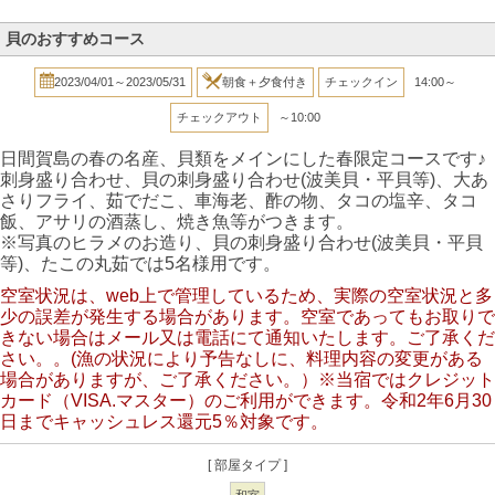
貝のおすすめコース
2023/04/01～2023/05/31
朝食＋夕食付き
チェックイン
14:00～
チェックアウト
～10:00
日間賀島の春の名産、貝類をメインにした春限定コースです♪
刺身盛り合わせ、貝の刺身盛り合わせ(波美貝・平貝等)、大あ
さりフライ、茹でだこ、車海老、酢の物、タコの塩辛、タコ
飯、アサリの酒蒸し、焼き魚等がつきます。
※写真のヒラメのお造り、貝の刺身盛り合わせ(波美貝・平貝
等)、たこの丸茹では5名様用です。
空室状況は、web上で管理しているため、実際の空室状況と多
少の誤差が発生する場合があります。空室であってもお取りで
きない場合はメール又は電話にて通知いたします。ご了承くだ
さい。。(漁の状況により予告なしに、料理内容の変更がある
場合がありますが、ご了承ください。）※当宿ではクレジット
カード（VISA.マスター）のご利用ができます。令和2年6月30
日までキャッシュレス還元5％対象です。
[ 部屋タイプ ]