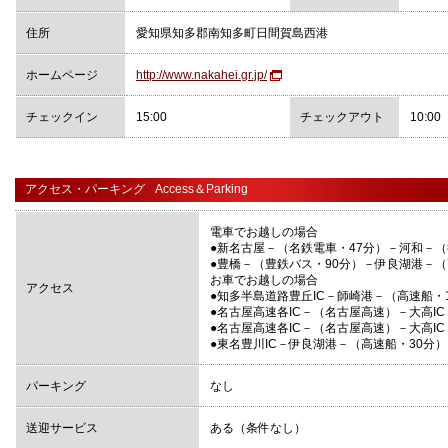
住所
愛知県知多郡南知多町日間賀島西港
ホームページ
http://www.nakahei.gr.jp/
チェックイン
15:00
チェックアウト
10:00
アクセス・パーキング
Access＆Parking
電車でお越しの場合
●新名古屋－（名鉄電車・47分）－河和－
●豊橋－（豊鉄バス・90分）－伊良湖港－（
お車でお越しの場合
アクセス
●知多半島道路豊丘IC－師崎港－（高速船・
●名古屋高速各IC－（名古屋高速）－大高I
●名古屋高速各IC－（名古屋高速）－大高I
●東名豊川IC－伊良湖港－（高速船・30分
パーキング
なし
送迎サービス
ある（条件なし）