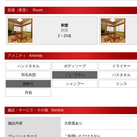
部屋（客室）
Room
和室
和室
2～20名
アメニティ
Amenity
ハンドタオル
ボディソープ
ドライヤー
羽毛布団
くし･ブラシ
バスタオル
髭剃り
シャンプー
リンス
丹前
施設・サービス・その他
Service
施設内容
大部屋あり
クレジットカード
ご利用いただけません