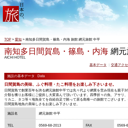
TOP
>
愛知
> 南知多日間賀島・篠島・内海 旅館 網元旅館 中平
南知多日間賀島・篠島・内海
網元
AICHI HOTEL
基本データ
｜
交通アクセ
施設の基本データ
Data
日間賀島の美味、ふぐ料理・たこ料理をお楽しみ下さいませ。
日間賀島で創業百年を誇る網元旅館中平では先々代より網業を営み現在も親子3
介類を獲りお客様にご提供し大変喜んで頂いています。四季折々の魚、アサリ、
リカニ、タコ等々地魚全てを自給自足で賄って居る島唯一の旅館でございます。
日間賀島地魚の美味しさをお楽しみ下さいませ。
施設名
網元旅館 中平
TEL
0569-68-2013
FAX
0569-