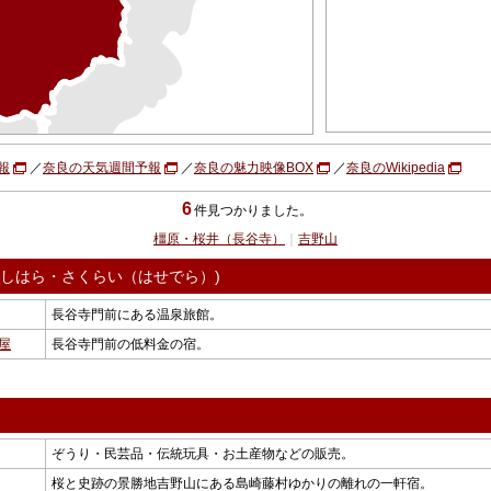
報
／
奈良の天気週間予報
／
奈良の魅力映像BOX
／
奈良のWikipedia
6
件見つかりました。
橿原・桜井（長谷寺）
｜
吉野山
かしはら・さくらい（はせでら）)
長谷寺門前にある温泉旅館。
屋
長谷寺門前の低料金の宿。
ぞうり・民芸品・伝統玩具・お土産物などの販売。
桜と史跡の景勝地吉野山にある島崎藤村ゆかりの離れの一軒宿。