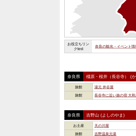
お役立ちリン
奈良の観光・イベント情
クtest
奈良県
橿原・桜井（長谷寺）
(
旅館
湯元 井谷屋
旅館
長谷寺に近い旅の宿 大和
奈良県
吉野山
(よしのやま)
お土産
天の川屋
旅館
吉野温泉元湯