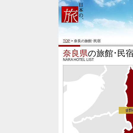
TOP
> 奈良の旅館･民宿
奈良県
の旅館･民
NARA HOTEL LIST