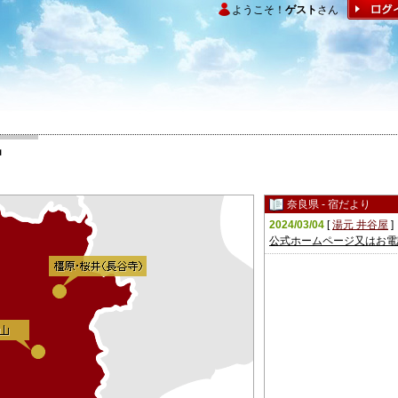
ようこそ！
ゲスト
さん
宿
奈良県 - 宿だより
2024/03/04
[
湯元 井谷屋
]
公式ホームページ又はお電