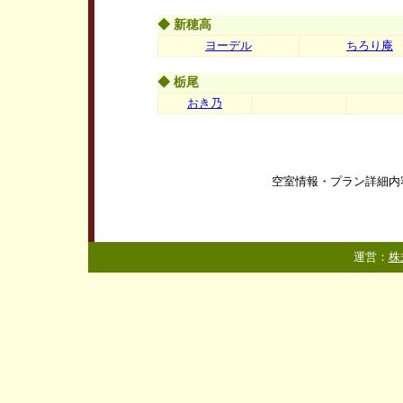
◆ 新穂高
ヨーデル
ちろり庵
◆ 栃尾
おき乃
空室情報・プラン詳細内
運営：
株