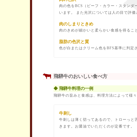
肉の色をBCS（ビーフ・カラー・スタンダ
います。 また光沢については人の目で評価
肉のしまりときめ
肉のきめが細かいと柔らかい食感を得るこ
脂肪の色沢と質
色が白またはクリーム色をBFS基準に判定
飛騨牛のおいしい食べ方
◆ 飛騨牛料理の一例
飛騨牛の旨みと食感は、料理方法によって様々
牛刺し
牛刺しは薄く切ってあるので、トローっと
きます。お醤油でいただくのが定番です。