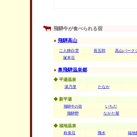
飛騨牛が食べられる宿
●
飛騨高山
二人静白雲
長五郎
高山パーク
塚本荘
●
奥飛騨温泉郷
◆ 平湯温泉
湯乃里
たなか
◆ 新平湯
いちだ
飛騨牛の宿
飛騨野
なかだ屋
◆ 福地温泉
粋泉荘
飛水
福地