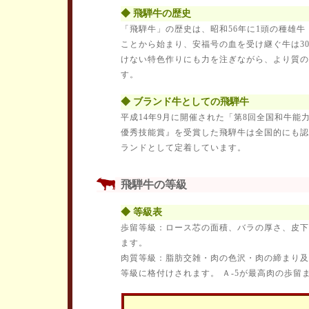
◆ 飛騨牛の歴史
「飛騨牛」の歴史は、昭和56年に1頭の種雄
ことから始まり、安福号の血を受け継ぐ牛は30
けない特色作りにも力を注ぎながら、より質の
す。
◆ ブランド牛としての飛騨牛
平成14年9月に開催された「第8回全国和牛能
優秀技能賞』を受賞した飛騨牛は全国的にも認
ランドとして定着しています。
飛騨牛の等級
◆ 等級表
歩留等級：ロース芯の面積、バラの厚さ、皮下
ます。
肉質等級：脂肪交雑・肉の色沢・肉の締まり及
等級に格付けされます。 Ａ-5が最高肉の歩留