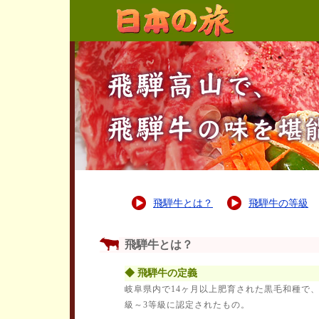
飛騨牛とは？
飛騨牛の等級
飛騨牛とは？
◆ 飛騨牛の定義
岐阜県内で14ヶ月以上肥育された黒毛和種で
級～3等級に認定されたもの。