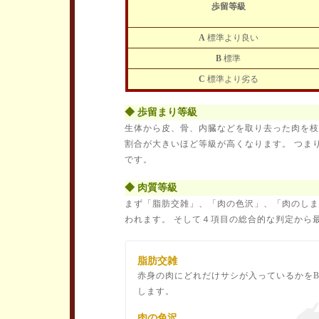
歩留等級
A
標準より良い
B
標準
C
標準より劣る
◆ 歩留まり等級
生体から皮、骨、内臓などを取り去った肉を枝
割合が大きいほど等級が高くなります。 つま
です。
◆ 肉質等級
まず「脂肪交雑」、「肉の色沢」、「肉のしま
われます。 そして４項目の総合的な判定から
脂肪交雑
赤身の肉にどれだけサシが入っているかを
します。
肉の色沢