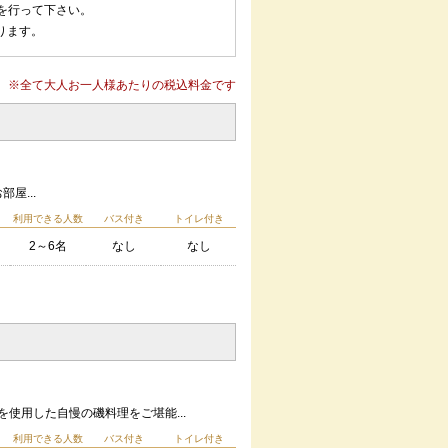
を行って下さい。
ります。
※全て大人お一人様あたりの税込料金です
屋...
利用できる人数
バス付き
トイレ付き
2～6名
なし
なし
使用した自慢の磯料理をご堪能...
利用できる人数
バス付き
トイレ付き