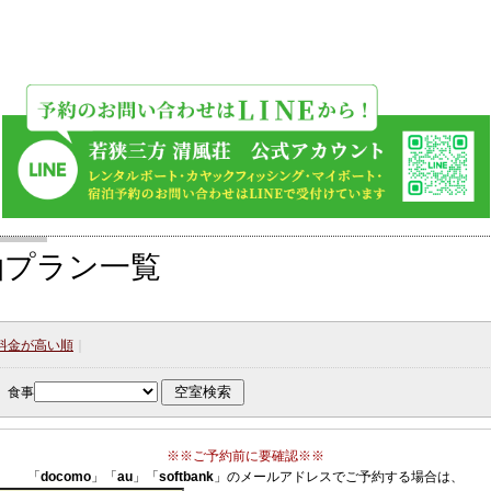
プラン一覧
料金が高い順
｜
食事
※※ご予約前に要確認※※
「
docomo
」「
au
」「
softbank
」のメールアドレスでご予約する場合は、