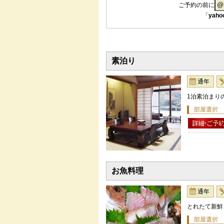
ご予約の前に
「
yaho
素泊り
通年
1泊素泊まりの
部屋選択
お魚料理
通年
とれたて新鮮
部屋選択