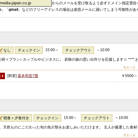
からのメールを受け取るよう必ずドメイン指定受信
o
」「
gmail
」などのフリーアドレスの場合は迷惑メールに届いてしまう可能性があ
15:00～
～10:00
なし
チェックイン
チェックアウト
得々プラン♪ カップルやビジネスに。 若狭の旅の思い出作りを応援します☆ **** お部
大人一人
[和室]
基本和室7畳
￥5500～
15:00～
～10:00
朝食＋夕食付き
チェックイン
チェックアウト
、天然ものにこだわった旬の魚介類をお楽しみいただけます。 主人が厳選した食材を
大人一人