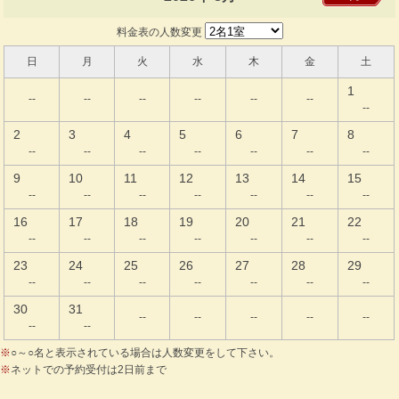
料金表の人数変更
日
月
火
水
木
金
土
1
--
--
--
--
--
--
--
2
3
4
5
6
7
8
--
--
--
--
--
--
--
9
10
11
12
13
14
15
--
--
--
--
--
--
--
16
17
18
19
20
21
22
--
--
--
--
--
--
--
23
24
25
26
27
28
29
--
--
--
--
--
--
--
30
31
--
--
--
--
--
--
--
※
○～○名と表示されている場合は人数変更をして下さい。
※
ネットでの予約受付は2日前まで