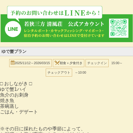
ゆで蟹プラン
2025/11/12～2026/03/15
朝食＋夕食付き
チェックイン
15:00～
チェックアウト
～10:00
□ おしながき □
ゆで蟹1ハイ
魚介のお刺身
焼き魚
茶碗蒸し
ごはん・デザート
※その日に採れたものや季節によって、