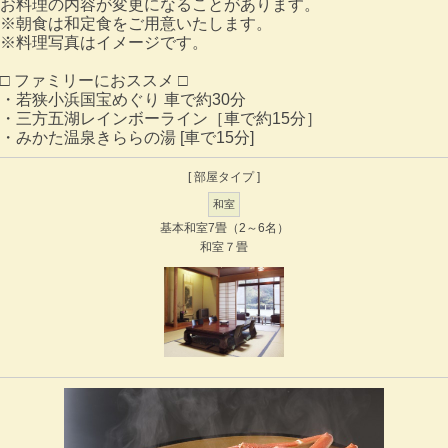
お料理の内容が変更になることがあります。
※朝食は和定食をご用意いたします。
※料理写真はイメージです。
□ ファミリーにおススメ □
・若狭小浜国宝めぐり 車で約30分
・三方五湖レインボーライン［車で約15分］
・みかた温泉きららの湯 [車で15分]
[ 部屋タイプ ]
和室
基本和室7畳（2～6名）
和室７畳