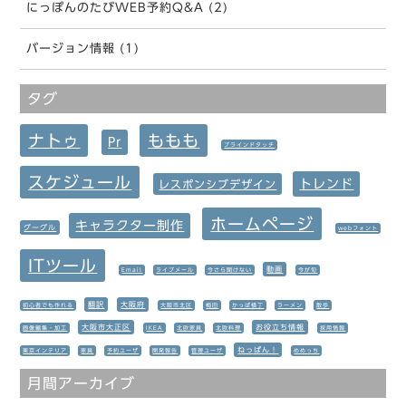
にっぽんのたびWEB予約Q&A (2)
バージョン情報 (1)
タグ
ナトゥ
ももも
Pr
ブラインドタッチ
スケジュール
トレンド
レスポンシブデザイン
ホームページ
キャラクター制作
グーグル
webフォント
ITツール
動画
Email
ライブメール
今さら聞けない
今が旬
翻訳
大阪府
初心者でも作れる
大阪市北区
梅田
かっぱ横丁
ラーメン
散歩
大阪市大正区
お役立ち情報
画像編集・加工
IKEA
北欧家具
北欧料理
採用情報
ねっぱん！
東京インテリア
家具
予約ユーザ
開発報告
管理ユーザ
めめっち
月間アーカイブ