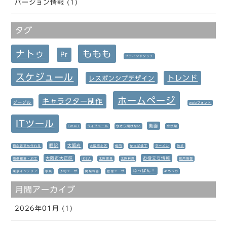
バージョン情報 (1)
タグ
ナトゥ
ももも
Pr
ブラインドタッチ
スケジュール
トレンド
レスポンシブデザイン
ホームページ
キャラクター制作
グーグル
webフォント
ITツール
動画
Email
ライブメール
今さら聞けない
今が旬
翻訳
大阪府
初心者でも作れる
大阪市北区
梅田
かっぱ横丁
ラーメン
散歩
大阪市大正区
お役立ち情報
画像編集・加工
IKEA
北欧家具
北欧料理
採用情報
ねっぱん！
東京インテリア
家具
予約ユーザ
開発報告
管理ユーザ
めめっち
月間アーカイブ
2026年01月 (1)