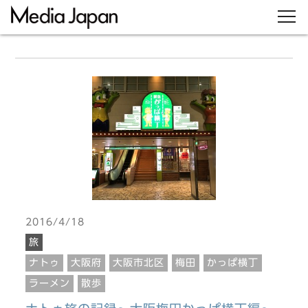
2016/4/18
旅
ナトゥ
大阪府
大阪市北区
梅田
かっぱ横丁
ラーメン
散歩