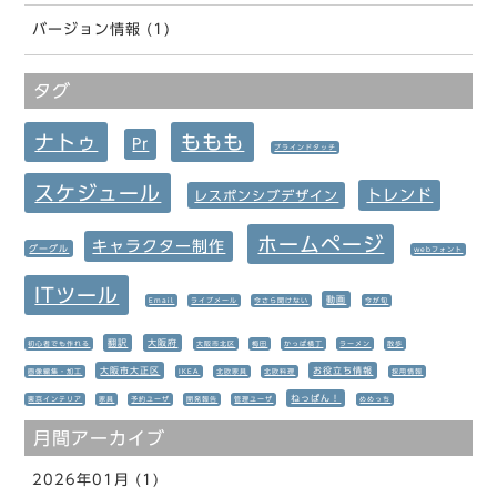
バージョン情報 (1)
タグ
ナトゥ
ももも
Pr
ブラインドタッチ
スケジュール
トレンド
レスポンシブデザイン
ホームページ
キャラクター制作
グーグル
webフォント
ITツール
動画
Email
ライブメール
今さら聞けない
今が旬
翻訳
大阪府
初心者でも作れる
大阪市北区
梅田
かっぱ横丁
ラーメン
散歩
大阪市大正区
お役立ち情報
画像編集・加工
IKEA
北欧家具
北欧料理
採用情報
ねっぱん！
東京インテリア
家具
予約ユーザ
開発報告
管理ユーザ
めめっち
月間アーカイブ
2026年01月 (1)