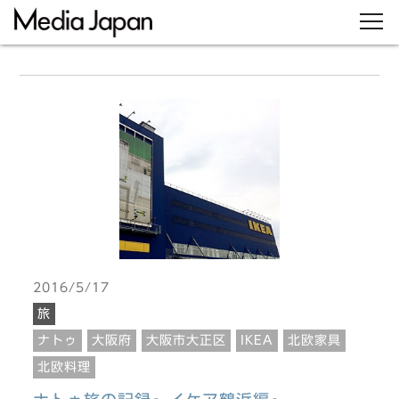
2016/5/17
旅
ナトゥ
大阪府
大阪市大正区
IKEA
北欧家具
北欧料理