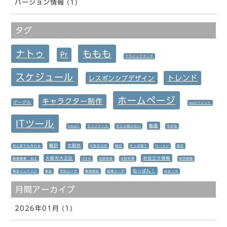
バージョン情報 (1)
タグ
ナトゥ
ももも
Pr
ブラインドタッチ
スケジュール
トレンド
レスポンシブデザイン
ホームページ
キャラクター制作
グーグル
webフォント
ITツール
動画
Email
ライブメール
今さら聞けない
今が旬
翻訳
大阪府
初心者でも作れる
大阪市北区
梅田
かっぱ横丁
ラーメン
散歩
大阪市大正区
お役立ち情報
画像編集・加工
IKEA
北欧家具
北欧料理
採用情報
ねっぱん！
東京インテリア
家具
予約ユーザ
開発報告
管理ユーザ
めめっち
月間アーカイブ
2026年01月 (1)