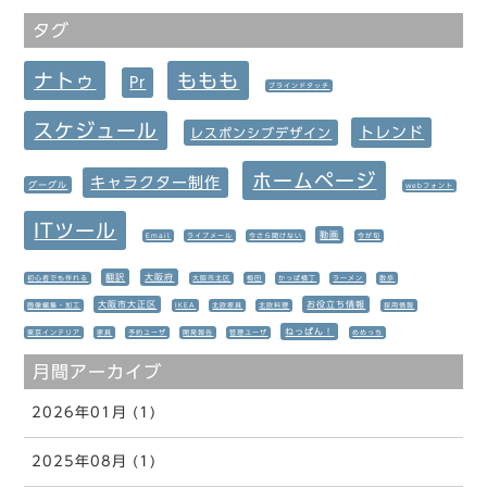
タグ
ナトゥ
ももも
Pr
ブラインドタッチ
スケジュール
トレンド
レスポンシブデザイン
ホームページ
キャラクター制作
グーグル
webフォント
ITツール
動画
Email
ライブメール
今さら聞けない
今が旬
翻訳
大阪府
初心者でも作れる
大阪市北区
梅田
かっぱ横丁
ラーメン
散歩
大阪市大正区
お役立ち情報
画像編集・加工
IKEA
北欧家具
北欧料理
採用情報
ねっぱん！
東京インテリア
家具
予約ユーザ
開発報告
管理ユーザ
めめっち
月間アーカイブ
2026年01月 (1)
2025年08月 (1)