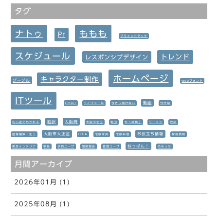
タグ
ナトゥ
ももも
Pr
ブラインドタッチ
スケジュール
トレンド
レスポンシブデザイン
ホームページ
キャラクター制作
グーグル
webフォント
ITツール
動画
Email
ライブメール
今さら聞けない
今が旬
翻訳
大阪府
初心者でも作れる
大阪市北区
梅田
かっぱ横丁
ラーメン
散歩
大阪市大正区
お役立ち情報
画像編集・加工
IKEA
北欧家具
北欧料理
採用情報
ねっぱん！
東京インテリア
家具
予約ユーザ
開発報告
管理ユーザ
めめっち
月間アーカイブ
2026年01月 (1)
2025年08月 (1)