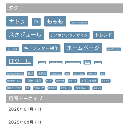
タグ
ナトゥ
ももも
Pr
ブラインドタッチ
スケジュール
トレンド
レスポンシブデザイン
ホームページ
キャラクター制作
グーグル
webフォント
ITツール
動画
Email
ライブメール
今さら聞けない
今が旬
翻訳
大阪府
初心者でも作れる
大阪市北区
梅田
かっぱ横丁
ラーメン
散歩
大阪市大正区
お役立ち情報
画像編集・加工
IKEA
北欧家具
北欧料理
採用情報
ねっぱん！
東京インテリア
家具
予約ユーザ
開発報告
管理ユーザ
めめっち
月間アーカイブ
2026年01月 (1)
2025年08月 (1)