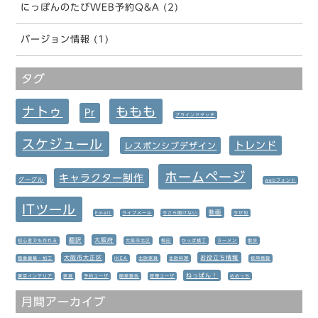
にっぽんのたびWEB予約Q&A (2)
バージョン情報 (1)
タグ
ナトゥ
ももも
Pr
ブラインドタッチ
スケジュール
トレンド
レスポンシブデザイン
ホームページ
キャラクター制作
グーグル
webフォント
ITツール
動画
Email
ライブメール
今さら聞けない
今が旬
翻訳
大阪府
初心者でも作れる
大阪市北区
梅田
かっぱ横丁
ラーメン
散歩
大阪市大正区
お役立ち情報
画像編集・加工
IKEA
北欧家具
北欧料理
採用情報
ねっぱん！
東京インテリア
家具
予約ユーザ
開発報告
管理ユーザ
めめっち
月間アーカイブ