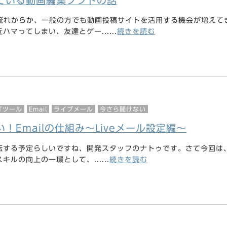
ている動画編集ソフトの話
rの流れからか、一般の方でも動画投稿サイトを活用する機会が増えて
マってしまい、友達とゲー......
続きを読む
ITツール
Email
ライブメール
今さら聞けない
！Emailの仕組み～Liveメール設定編～
転する予定らしいですね、開発スタッフのナトゥです。さて今回は
キルの向上の一環として、......
続きを読む