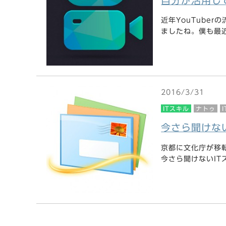
自分が活用し
近年YouTube
ましたね。僕も最近ハ
2016/3/31
ITスキル
ナトゥ
今さら聞けない
京都に文化庁が移
今さら聞けないITス