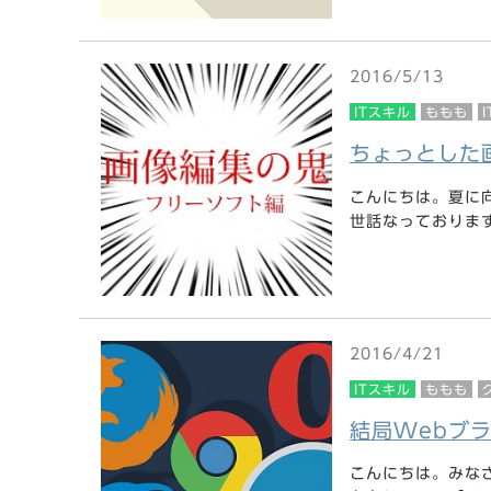
2016/5/13
ITスキル
ももも
ちょっとした
こんにちは。夏に
世話なっております施
2016/4/21
ITスキル
ももも
結局Webブ
こんにちは。みな