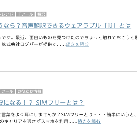
トレンド
ITツール
翻訳
うなら？音声翻訳できるウェアラブル「ili」とは
もです。最近、面白いものを見つけたのでちょっと触れておこうと
式会社ログバーが提供す......
続きを読む
ITツール
お役立ち情報
安になる！？ SIMフリーとは？
て言葉をよく耳にしませんか？SIMフリーとは・・・簡単にいうと
どのキャリアを通さずスマホを利用......
続きを読む