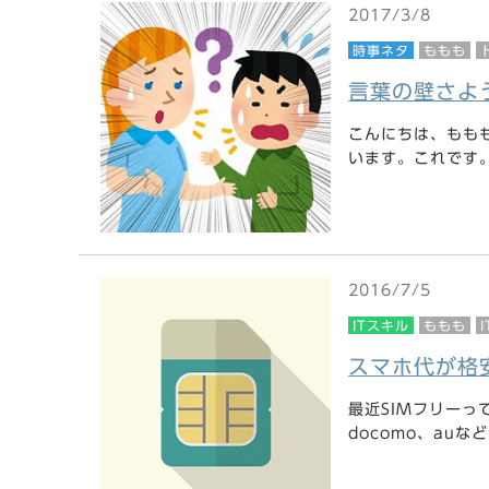
2017/3/8
時事ネタ
ももも
言葉の壁さよ
こんにちは、もも
います。これです。株
2016/7/5
ITスキル
ももも
スマホ代が格
最近SIMフリーっ
docomo、auな