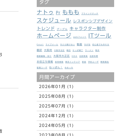
タグ
ナトゥ
ももも
Pr
ブラインドタッチ
スケジュール
レスポンシブデザイン
トレンド
キャラクター制作
グーグル
ホームページ
ITツール
webフォント
動画
Email
ライブメール
今さら聞けない
今が旬
初心者でも作れる
翻訳
大阪府
大阪市北区
梅田
かっぱ横丁
ラーメン
散歩
お
大阪市大正区
画像編集・加工
IKEA
北欧家具
北欧料理
お役立ち情報
採用情報
東京インテリア
家具
予約ユーザ
開発報告
ねっぱん！
管理ユーザ
めめっち
月間アーカイブ
2026年01月 (1)
2025年08月 (1)
2025年07月 (1)
2024年12月 (1)
2024年05月 (1)
数
2023年08月 (1)