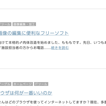
ITツール
画像編集・加工
画像の編集に便利なフリーソフト
向けて本格的♂肉体改造を始めました、もももです。先日、いつも
設担当者の方からお電話......
続きを読む
グーグル
ホームページ
ITツール
ラウザは何が一番いいのか
さんはどのブラウザを使ってインターネットしてますか？現在、多