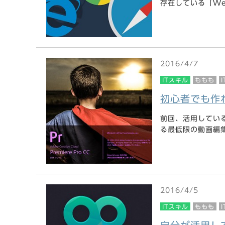
存在している「Web
2016/4/7
ITスキル
ももも
初心者でも作
前回、活用してい
る最低限の動画編集を
2016/4/5
ITスキル
ももも