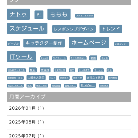
タグ
ナトゥ
ももも
Pr
ブラインドタッチ
スケジュール
トレンド
レスポンシブデザイン
ホームページ
キャラクター制作
グーグル
webフォント
ITツール
動画
Email
ライブメール
今さら聞けない
今が旬
翻訳
大阪府
初心者でも作れる
大阪市北区
梅田
かっぱ横丁
ラーメン
散歩
大阪市大正区
お役立ち情報
画像編集・加工
IKEA
北欧家具
北欧料理
採用情報
ねっぱん！
東京インテリア
家具
予約ユーザ
開発報告
管理ユーザ
めめっち
月間アーカイブ
2026年01月 (1)
2025年08月 (1)
2025年07月 (1)