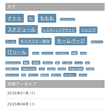
タグ
ナトゥ
ももも
Pr
ブラインドタッチ
スケジュール
トレンド
レスポンシブデザイン
ホームページ
キャラクター制作
グーグル
webフォント
ITツール
動画
Email
ライブメール
今さら聞けない
今が旬
翻訳
大阪府
初心者でも作れる
大阪市北区
梅田
かっぱ横丁
ラーメン
散歩
大阪市大正区
お役立ち情報
画像編集・加工
IKEA
北欧家具
北欧料理
採用情報
ねっぱん！
東京インテリア
家具
予約ユーザ
開発報告
管理ユーザ
めめっち
月間アーカイブ
2026年01月 (1)
2025年08月 (1)