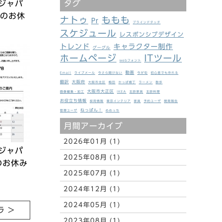
タグ
ジャパ
度のお休
ナトゥ
ももも
Pr
ブラインドタッチ
スケジュール
レスポンシブデザイン
トレンド
キャラクター制作
グーグル
ホームページ
ITツール
webフォント
動画
Email
ライブメール
今さら聞けない
今が旬
初心者でも作れる
翻訳
大阪府
大阪市北区
梅田
かっぱ横丁
ラーメン
散歩
大阪市大正区
画像編集・加工
IKEA
北欧家具
北欧料理
お役立ち情報
採用情報
東京インテリア
家具
予約ユーザ
開発報告
ねっぱん！
管理ユーザ
めめっち
月間アーカイブ
2026年01月 (1)
ジャパ
2025年08月 (1)
のお休み
2025年07月 (1)
2024年12月 (1)
2024年05月 (1)
 >
2023年08月 (1)