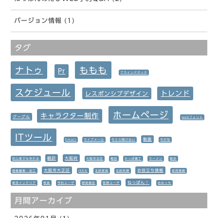
バージョン情報 (1)
タグ
ナトゥ
ももも
Pr
ブラインドタッチ
スケジュール
トレンド
レスポンシブデザイン
ホームページ
キャラクター制作
グーグル
webフォント
ITツール
動画
Email
ライブメール
今さら聞けない
今が旬
翻訳
大阪府
初心者でも作れる
大阪市北区
梅田
かっぱ横丁
ラーメン
散歩
大阪市大正区
お役立ち情報
画像編集・加工
IKEA
北欧家具
北欧料理
採用情報
ねっぱん！
東京インテリア
家具
予約ユーザ
開発報告
管理ユーザ
めめっち
月間アーカイブ