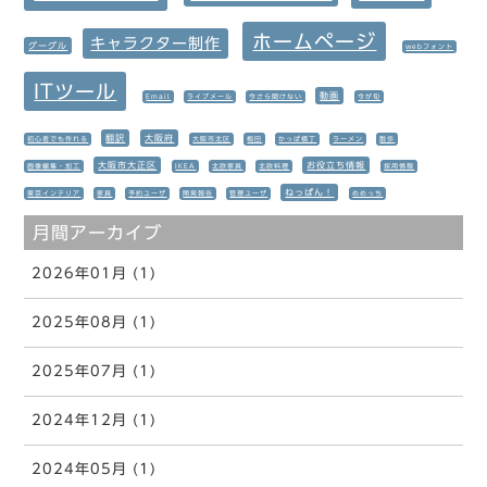
ホームページ
キャラクター制作
グーグル
webフォント
ITツール
動画
Email
ライブメール
今さら聞けない
今が旬
翻訳
大阪府
初心者でも作れる
大阪市北区
梅田
かっぱ横丁
ラーメン
散歩
大阪市大正区
お役立ち情報
画像編集・加工
IKEA
北欧家具
北欧料理
採用情報
ねっぱん！
東京インテリア
家具
予約ユーザ
開発報告
管理ユーザ
めめっち
月間アーカイブ
2026年01月 (1)
2025年08月 (1)
2025年07月 (1)
2024年12月 (1)
2024年05月 (1)